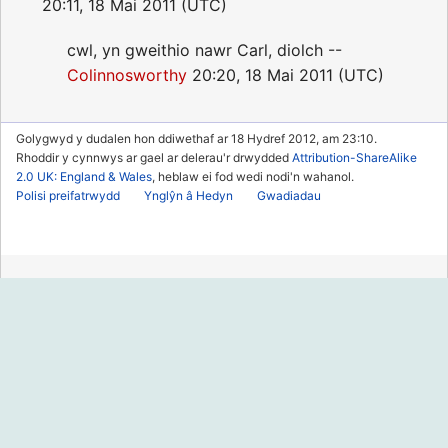
20:11, 18 Mai 2011 (UTC)
cwl, yn gweithio nawr Carl, diolch --
Colinnosworthy
20:20, 18 Mai 2011 (UTC)
Golygwyd y dudalen hon ddiwethaf ar 18 Hydref 2012, am 23:10.
Rhoddir y cynnwys ar gael ar delerau'r drwydded
Attribution-ShareAlike
2.0 UK: England & Wales
, heblaw ei fod wedi nodi'n wahanol.
Polisi preifatrwydd
Ynglŷn â Hedyn
Gwadiadau