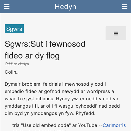
Hedyn
Sgwrs
Sgwrs
:
Sut i fewnosod
fideo ar dy flog
Oddi ar Hedyn
Colin...
Dyma'r broblem, fe driais i mewnosod y cod i
embedio fideo ar gofnod newydd ar wordpress a
wnaeth e jyst diflannu. Hynny yw, er oedd y cod yn
ymddangos i fi, ar ol i fi wasgu 'cyhoeddi' nad oedd
dim byd yn ymddangos yn fyw. Rhyfedd.
tria "Use old embed code" ar YouTube --
Carlmorris