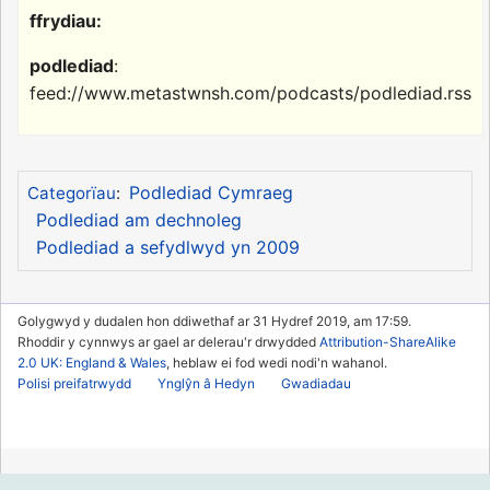
ffrydiau:
podlediad
:
feed://www.metastwnsh.com/podcasts/podlediad.rss
Podlediad Cymraeg
Categorïau
:
Podlediad am dechnoleg
Podlediad a sefydlwyd yn 2009
Golygwyd y dudalen hon ddiwethaf ar 31 Hydref 2019, am 17:59.
Rhoddir y cynnwys ar gael ar delerau'r drwydded
Attribution-ShareAlike
2.0 UK: England & Wales
, heblaw ei fod wedi nodi'n wahanol.
Polisi preifatrwydd
Ynglŷn â Hedyn
Gwadiadau