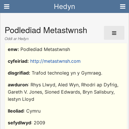
Hedyn
Podlediad Metastwnsh
Oddi ar Hedyn
enw:
Podlediad Metastwnsh
cyfeiriad:
http://metastwnsh.com
disgrifiad:
Trafod technoleg yn y Gymraeg.
awduron
: Rhys Llwyd, Aled Wyn, Rhodri ap Dyfrig,
Gareth V. Jones, Sioned Edwards, Bryn Salisbury,
Iestyn Lloyd
lleoliad
: Cymru
sefydlwyd
: 2009