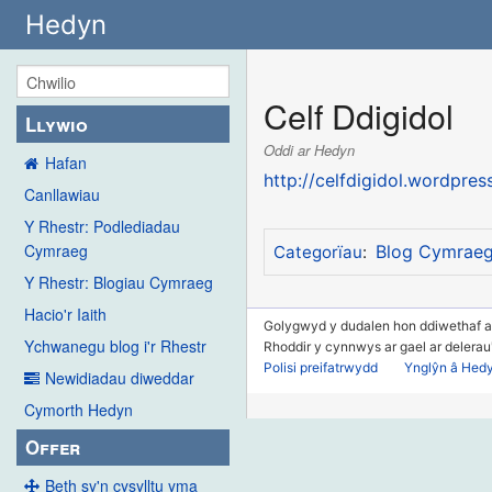
Hedyn
Celf Ddigidol
Llywio
Oddi ar Hedyn
Hafan
http://celfdigidol.wordpres
Canllawiau
Y Rhestr: Podlediadau
Cymraeg
Blog Cymrae
Categorïau
:
Y Rhestr: Blogiau Cymraeg
Hacio'r Iaith
Golygwyd y dudalen hon ddiwethaf a
Ychwanegu blog i'r Rhestr
Rhoddir y cynnwys ar gael ar delera
Polisi preifatrwydd
Ynglŷn â Hed
Newidiadau diweddar
Cymorth Hedyn
Offer
Beth sy'n cysylltu yma