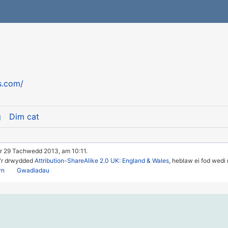
s.com/
g
Dim cat
r 29 Tachwedd 2013, am 10:11.
u'r drwydded
Attribution-ShareAlike 2.0 UK: England & Wales
, heblaw ei fod wedi
yn
Gwadiadau