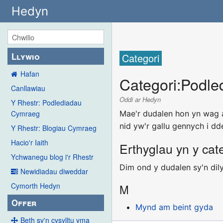
Hedyn
Llywio
Categori
Hafan
Categori
:
Podle
Canllawiau
Oddi ar Hedyn
Y Rhestr: Podlediadau
Mae'r dudalen hon yn wag 
Cymraeg
nid yw'r gallu gennych i dd
Y Rhestr: Blogiau Cymraeg
Hacio'r Iaith
Erthyglau yn y ca
Ychwanegu blog i'r Rhestr
Dim ond y dudalen sy'n dil
Newidiadau diweddar
Cymorth Hedyn
M
Offer
Mynd am beint gyda
Beth sy'n cysylltu yma