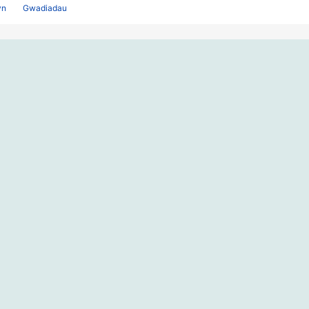
yn
Gwadiadau