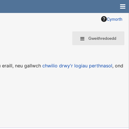
Cymorth
Gweithredoedd
eraill, neu gallwch
chwilio drwy'r logiau perthnasol
, ond