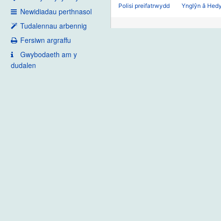
Polisi preifatrwydd
Ynglŷn â Hed
Newidiadau perthnasol
Tudalennau arbennig
Fersiwn argraffu
Gwybodaeth am y
dudalen