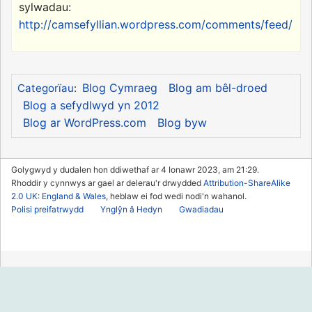
sylwadau:
http://camsefyllian.wordpress.com/comments/feed/
Blog Cymraeg
Blog am bêl-droed
Categorïau
:
Blog a sefydlwyd yn 2012
Blog ar WordPress.com
Blog byw
Golygwyd y dudalen hon ddiwethaf ar 4 Ionawr 2023, am 21:29.
Rhoddir y cynnwys ar gael ar delerau'r drwydded
Attribution-ShareAlike
2.0 UK: England & Wales
, heblaw ei fod wedi nodi'n wahanol.
Polisi preifatrwydd
Ynglŷn â Hedyn
Gwadiadau