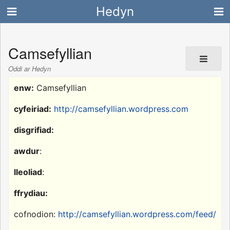
Hedyn
Camsefyllian
Oddi ar Hedyn
enw:
Camsefyllian
cyfeiriad:
http://camsefyllian.wordpress.com
disgrifiad:
awdur
:
lleoliad
:
ffrydiau:
cofnodion:
http://camsefyllian.wordpress.com/feed/