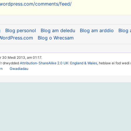
r.wordpress.com/comments/feed/
g
Blog personol
Blog am deledu
Blog am arddio
Blog 
 WordPress.com
Blog o Wrecsam
r 30 Medi 2013, am 01:17.
u'r drwydded
Attribution-ShareAlike 2.0 UK: England & Wales
, heblaw ei fod wedi
yn
Gwadiadau