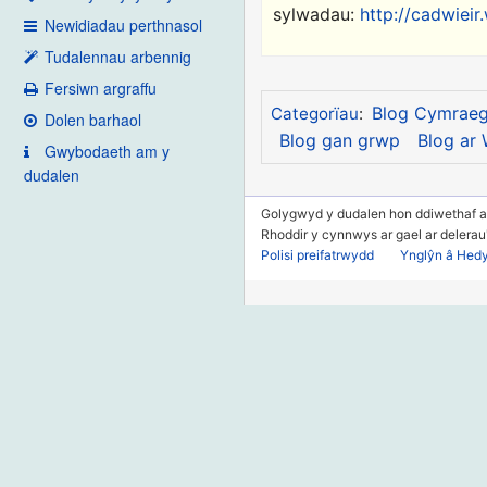
sylwadau:
http://cadwiei
Newidiadau perthnasol
Tudalennau arbennig
Fersiwn argraffu
Blog Cymrae
Categorïau
:
Dolen barhaol
Blog gan grwp
Blog ar
Gwybodaeth am y
dudalen
Golygwyd y dudalen hon ddiwethaf a
Rhoddir y cynnwys ar gael ar delera
Polisi preifatrwydd
Ynglŷn â Hed