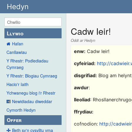
Hedyn
Cadw Ieir!
Llywio
Oddi ar Hedyn
Hafan
enw:
Cadw Ieir!
Canllawiau
Y Rhestr: Podlediadau
cyfeiriad:
http://cadwiei
Cymraeg
disgrifiad:
Blog am helynti
Y Rhestr: Blogiau Cymraeg
Hacio'r Iaith
awdur
:
Ychwanegu blog i'r Rhestr
lleoliad
: Rhosllanerchrug
Newidiadau diweddar
Cymorth Hedyn
ffrydiau:
Offer
cofnodion:
http://cadwiei
Beth sy'n cysylltu yma