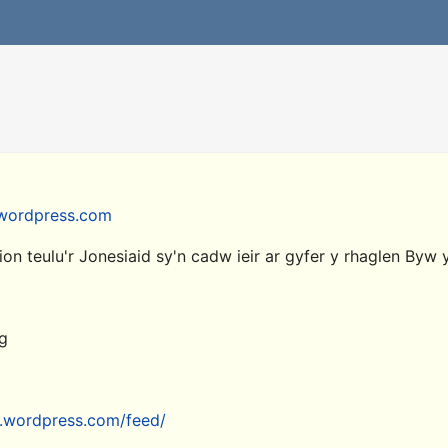
r.wordpress.com
on teulu'r Jonesiaid sy'n cadw ieir ar gyfer y rhaglen Byw 
og
r.wordpress.com/feed/