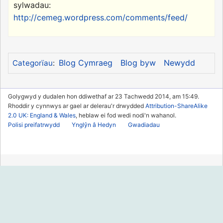
sylwadau:
http://cemeg.wordpress.com/comments/feed/
Blog Cymraeg
Blog byw
Newydd
Categorïau
:
Golygwyd y dudalen hon ddiwethaf ar 23 Tachwedd 2014, am 15:49.
Rhoddir y cynnwys ar gael ar delerau'r drwydded
Attribution-ShareAlike
2.0 UK: England & Wales
, heblaw ei fod wedi nodi'n wahanol.
Polisi preifatrwydd
Ynglŷn â Hedyn
Gwadiadau