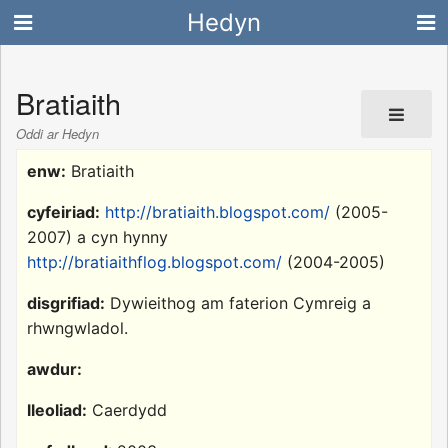
Hedyn
Bratiaith
Oddi ar Hedyn
enw:
Bratiaith
cyfeiriad:
http://bratiaith.blogspot.com/
(2005-
2007) a cyn hynny
http://bratiaithflog.blogspot.com/
(2004-2005)
disgrifiad:
Dywieithog am faterion Cymreig a
rhwngwladol.
awdur:
lleoliad:
Caerdydd