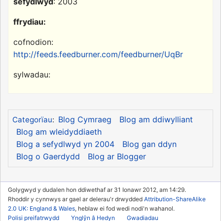
sefydlwyd
: 2003
ffrydiau:
cofnodion:
http://feeds.feedburner.com/feedburner/UqBr
sylwadau:
Blog Cymraeg
Blog am ddiwylliant
Categorïau
:
Blog am wleidyddiaeth
Blog a sefydlwyd yn 2004
Blog gan ddyn
Blog o Gaerdydd
Blog ar Blogger
Golygwyd y dudalen hon ddiwethaf ar 31 Ionawr 2012, am 14:29.
Rhoddir y cynnwys ar gael ar delerau'r drwydded
Attribution-ShareAlike
2.0 UK: England & Wales
, heblaw ei fod wedi nodi'n wahanol.
Polisi preifatrwydd
Ynglŷn â Hedyn
Gwadiadau