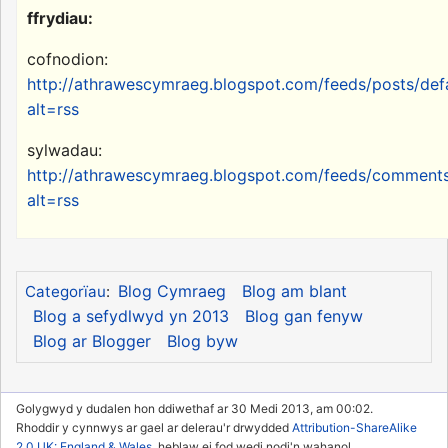
ffrydiau:
cofnodion:
http://athrawescymraeg.blogspot.com/feeds/posts/def
alt=rss
sylwadau:
http://athrawescymraeg.blogspot.com/feeds/comments
alt=rss
Blog Cymraeg
Blog am blant
Categorïau
:
Blog a sefydlwyd yn 2013
Blog gan fenyw
Blog ar Blogger
Blog byw
Golygwyd y dudalen hon ddiwethaf ar 30 Medi 2013, am 00:02.
Rhoddir y cynnwys ar gael ar delerau'r drwydded
Attribution-ShareAlike
2.0 UK: England & Wales
, heblaw ei fod wedi nodi'n wahanol.