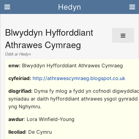
Hedyn
Blwyddyn Hyfforddiant
Athrawes Cymraeg
Oddi ar Hedyn
enw:
Blwyddyn Hyfforddiant Athrawes Cymraeg
cyfeiriad:
http://athrawescymraeg.blogspot.co.uk
disgrifiad:
Dyma fy mlog a fydd yn cofnodi digwyddia
syniadau ar daith hyfforddiant athrawes ysgol gynradd
yng Nghymru.
awdur
: Lora Winfield-Young
lleoliad
: De Cymru