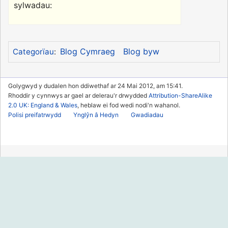
sylwadau:
Blog Cymraeg
Blog byw
Categorïau
:
Golygwyd y dudalen hon ddiwethaf ar 24 Mai 2012, am 15:41.
Rhoddir y cynnwys ar gael ar delerau'r drwydded
Attribution-ShareAlike
2.0 UK: England & Wales
, heblaw ei fod wedi nodi'n wahanol.
Polisi preifatrwydd
Ynglŷn â Hedyn
Gwadiadau