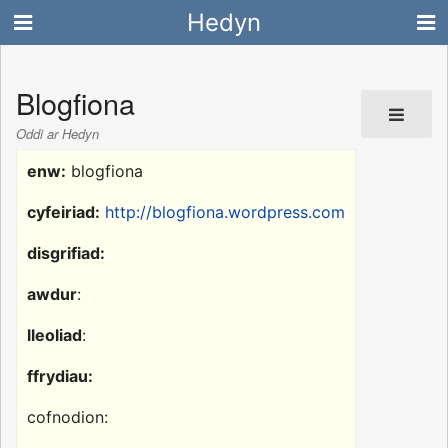
Hedyn
Blogfiona
Oddi ar Hedyn
enw:
blogfiona
cyfeiriad:
http://blogfiona.wordpress.com
disgrifiad:
awdur
:
lleoliad
:
ffrydiau:
cofnodion: