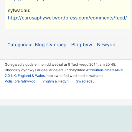
sylwadau:
http://eurosaphywel.wordpress.com/comments/feed/
Blog Cymraeg
Blog byw
Newydd
Categorïau
:
Golygwyd y dudalen hon ddiwethaf ar 9 Tachwedd 2014, am 20:48.
Rhoddir y cynnwys ar gael ar delerau'r drwydded
Attribution-ShareAlike
2.0 UK: England & Wales
, heblaw ei fod wedi nodi'n wahanol.
Polisi preifatrwydd
Ynglŷn â Hedyn
Gwadiadau