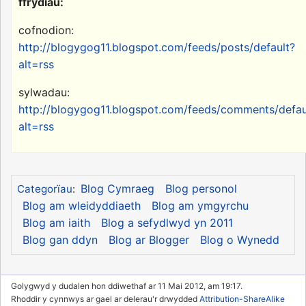
ffrydiau:
cofnodion:
http://blogygog11.blogspot.com/feeds/posts/default?
alt=rss
sylwadau:
http://blogygog11.blogspot.com/feeds/comments/defau
alt=rss
Blog Cymraeg
Blog personol
Categorïau
:
Blog am wleidyddiaeth
Blog am ymgyrchu
Blog am iaith
Blog a sefydlwyd yn 2011
Blog gan ddyn
Blog ar Blogger
Blog o Wynedd
Golygwyd y dudalen hon ddiwethaf ar 11 Mai 2012, am 19:17.
Rhoddir y cynnwys ar gael ar delerau'r drwydded
Attribution-ShareAlike