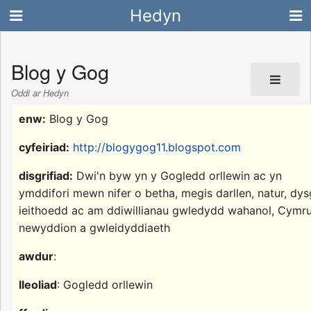
Hedyn
Blog y Gog
Oddi ar Hedyn
enw:
Blog y Gog
cyfeiriad:
http://blogygog11.blogspot.com
disgrifiad:
Dwi'n byw yn y Gogledd orllewin ac yn
ymddifori mewn nifer o betha, megis darllen, natur, dy
ieithoedd ac am ddiwillianau gwledydd wahanol, Cymru
newyddion a gwleidyddiaeth
awdur
:
lleoliad
: Gogledd orllewin