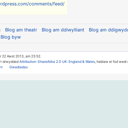
wordpress.com/comments/feed/
g
Blog am theatr
Blog am ddiwylliant
Blog am ddigwyd
Blog byw
r 22 Awst 2013, am 23:52.
u'r drwydded
Attribution-ShareAlike 2.0 UK: England & Wales
, heblaw ei fod wedi
yn
Gwadiadau