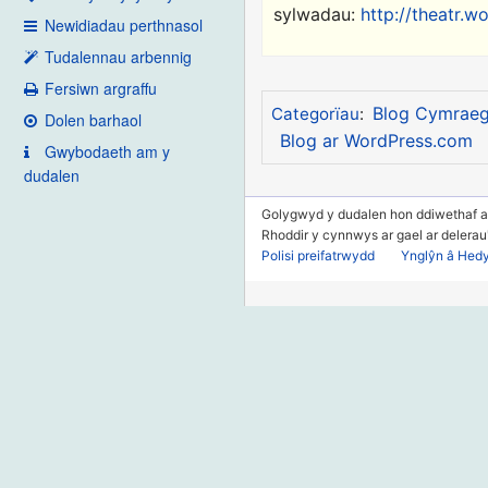
sylwadau:
http://theatr.
Newidiadau perthnasol
Tudalennau arbennig
Fersiwn argraffu
Blog Cymrae
Categorïau
:
Dolen barhaol
Blog ar WordPress.com
Gwybodaeth am y
dudalen
Golygwyd y dudalen hon ddiwethaf a
Rhoddir y cynnwys ar gael ar delera
Polisi preifatrwydd
Ynglŷn â Hed