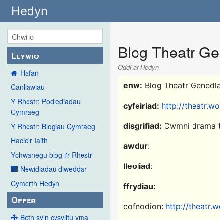
Hedyn
Blog Theatr Ge
Llywio
Oddi ar Hedyn
Hafan
enw:
Blog Theatr Genedl
Canllawiau
Y Rhestr: Podlediadau
cyfeiriad:
http://theatr.w
Cymraeg
disgrifiad:
Cwmni drama te
Y Rhestr: Blogiau Cymraeg
Hacio'r Iaith
awdur
:
Ychwanegu blog i'r Rhestr
lleoliad
:
Newidiadau diweddar
Cymorth Hedyn
ffrydiau:
Offer
cofnodion:
http://theatr.
Beth sy'n cysylltu yma