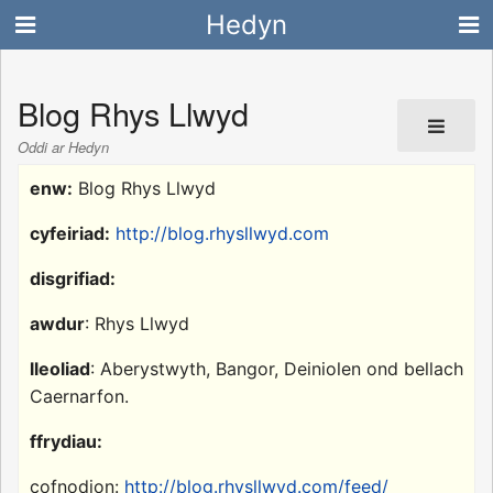
Hedyn
Blog Rhys Llwyd
Oddi ar Hedyn
enw:
Blog Rhys Llwyd
cyfeiriad:
http://blog.rhysllwyd.com
disgrifiad:
awdur
: Rhys Llwyd
lleoliad
: Aberystwyth, Bangor, Deiniolen ond bellach
Caernarfon.
ffrydiau:
cofnodion:
http://blog.rhysllwyd.com/feed/