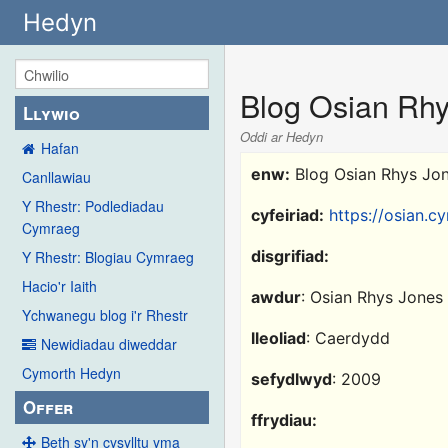
Hedyn
Blog Osian Rh
Llywio
Oddi ar Hedyn
Hafan
enw:
Blog Osian Rhys Jo
Canllawiau
Y Rhestr: Podlediadau
cyfeiriad:
https://osian.c
Cymraeg
disgrifiad:
Y Rhestr: Blogiau Cymraeg
Hacio'r Iaith
awdur
: Osian Rhys Jones
Ychwanegu blog i'r Rhestr
lleoliad
: Caerdydd
Newidiadau diweddar
Cymorth Hedyn
sefydlwyd
: 2009
Offer
ffrydiau:
Beth sy'n cysylltu yma