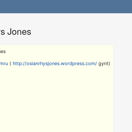
ys Jones
nes
ymru
(
http://osianrhysjones.wordpress.com/
gynt)