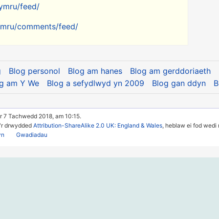
cymru/feed/
cymru/comments/feed/
g
Blog personol
Blog am hanes
Blog am gerddoriaeth
og am Y We
Blog a sefydlwyd yn 2009
Blog gan ddyn
B
r 7 Tachwedd 2018, am 10:15.
u'r drwydded
Attribution-ShareAlike 2.0 UK: England & Wales
, heblaw ei fod wedi
yn
Gwadiadau