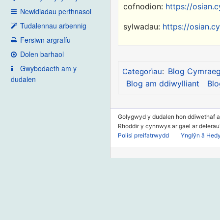
cofnodion:
https://osian.
Newidiadau perthnasol
Tudalennau arbennig
sylwadau:
https://osian.
Fersiwn argraffu
Dolen barhaol
Gwybodaeth am y
Blog Cymrae
Categorïau
:
dudalen
Blog am ddiwylliant
Bl
Golygwyd y dudalen hon ddiwethaf a
Rhoddir y cynnwys ar gael ar delera
Polisi preifatrwydd
Ynglŷn â Hed