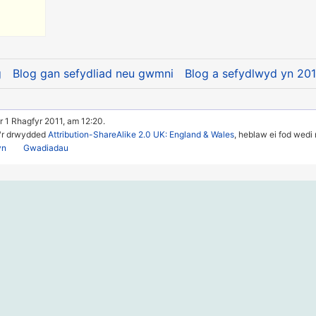
g
Blog gan sefydliad neu gwmni
Blog a sefydlwyd yn 201
 1 Rhagfyr 2011, am 12:20.
u'r drwydded
Attribution-ShareAlike 2.0 UK: England & Wales
, heblaw ei fod wedi
yn
Gwadiadau