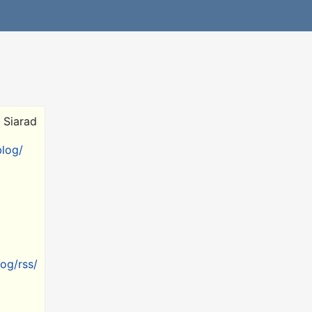
p Siarad
blog/
log/rss/