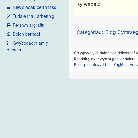
sylwadau:
Newidiadau perthnasol
Tudalennau arbennig
Fersiwn argraffu
Blog Cymrae
Categorïau
:
Dolen barhaol
Gwybodaeth am y
dudalen
Golygwyd y dudalen hon ddiwethaf ar
Rhoddir y cynnwys ar gael ar delera
Polisi preifatrwydd
Ynglŷn â Hed