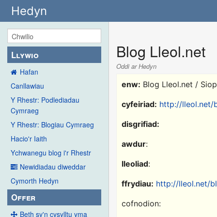
Hedyn
Blog Lleol.net
Llywio
Oddi ar Hedyn
Hafan
enw:
Blog Lleol.net / Sio
Canllawiau
Y Rhestr: Podlediadau
cyfeiriad:
http://lleol.net/
Cymraeg
disgrifiad:
Y Rhestr: Blogiau Cymraeg
Hacio'r Iaith
awdur
:
Ychwanegu blog i'r Rhestr
lleoliad
:
Newidiadau diweddar
Cymorth Hedyn
ffrydiau:
http://lleol.net/b
Offer
cofnodion:
Beth sy'n cysylltu yma