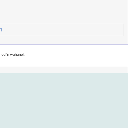
1
 nodi'n wahanol.