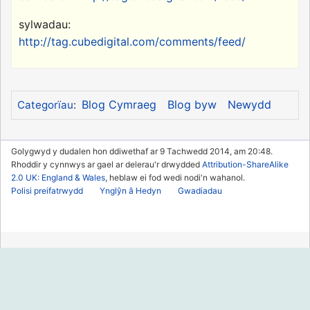
sylwadau:
http://tag.cubedigital.com/comments/feed/
Blog Cymraeg
Blog byw
Newydd
Categorïau
:
Golygwyd y dudalen hon ddiwethaf ar 9 Tachwedd 2014, am 20:48.
Rhoddir y cynnwys ar gael ar delerau'r drwydded
Attribution-ShareAlike
2.0 UK: England & Wales
, heblaw ei fod wedi nodi'n wahanol.
Polisi preifatrwydd
Ynglŷn â Hedyn
Gwadiadau