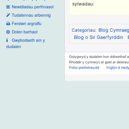
sylwadau:
Newidiadau perthnasol
Tudalennau arbennig
Fersiwn argraffu
Blog Cymrae
Categorïau
:
Dolen barhaol
Blog o Sir Gaerfyrddin
Gwybodaeth am y
dudalen
Golygwyd y dudalen hon ddiwethaf a
Rhoddir y cynnwys ar gael ar delera
Polisi preifatrwydd
Ynglŷn â Hed