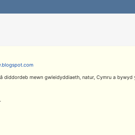
w.blogspot.com
â diddordeb mewn gwleidyddiaeth, natur, Cymru a bywyd y
r