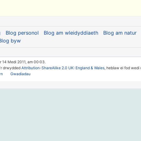
g
Blog personol
Blog am wleidyddiaeth
Blog am natur
Blog byw
r 14 Medi 2011, am 00:03.
u'r drwydded
Attribution-ShareAlike 2.0 UK: England & Wales
, heblaw ei fod wedi
yn
Gwadiadau