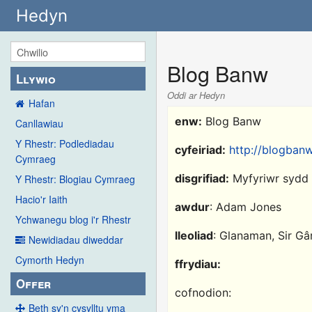
Hedyn
Blog Banw
Llywio
Oddi ar Hedyn
Hafan
enw:
Blog Banw
Canllawiau
Y Rhestr: Podlediadau
cyfeiriad:
http://blogban
Cymraeg
disgrifiad:
Myfyriwr sydd 
Y Rhestr: Blogiau Cymraeg
Hacio'r Iaith
awdur
: Adam Jones
Ychwanegu blog i'r Rhestr
lleoliad
: Glanaman, Sir Gâ
Newidiadau diweddar
Cymorth Hedyn
ffrydiau:
Offer
cofnodion:
Beth sy'n cysylltu yma