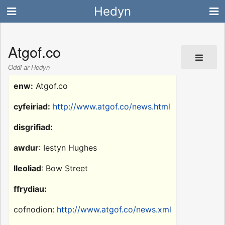
Hedyn
Atgof.co
Oddi ar Hedyn
enw:
Atgof.co
cyfeiriad:
http://www.atgof.co/news.html
disgrifiad:
awdur
: Iestyn Hughes
lleoliad
: Bow Street
ffrydiau:
cofnodion:
http://www.atgof.co/news.xml