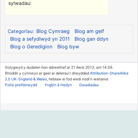
sylwadau:
Blog Cymraeg
Blog am gelf
Categorïau
:
Blog a sefydlwyd yn 2011
Blog gan ddyn
Blog o Geredigion
Blog byw
Golygwyd y dudalen hon ddiwethaf ar 21 Awst 2013, am 14:39.
Rhoddir y cynnwys ar gael ar delerau'r drwydded
Attribution-ShareAlike
2.0 UK: England & Wales
, heblaw ei fod wedi nodi'n wahanol.
Polisi preifatrwydd
Ynglŷn â Hedyn
Gwadiadau