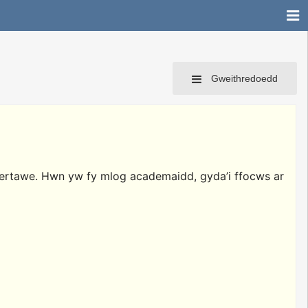
Gweithredoedd
bertawe. Hwn yw fy mlog academaidd, gyda’i ffocws ar