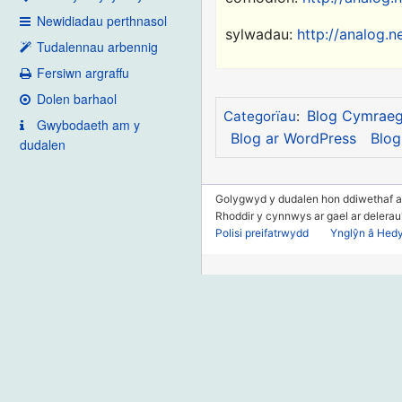
Newidiadau perthnasol
sylwadau:
http://analog.
Tudalennau arbennig
Fersiwn argraffu
Dolen barhaol
Blog Cymrae
Categorïau
:
Gwybodaeth am y
Blog ar WordPress
Blog
dudalen
Golygwyd y dudalen hon ddiwethaf a
Rhoddir y cynnwys ar gael ar delera
Polisi preifatrwydd
Ynglŷn â Hed