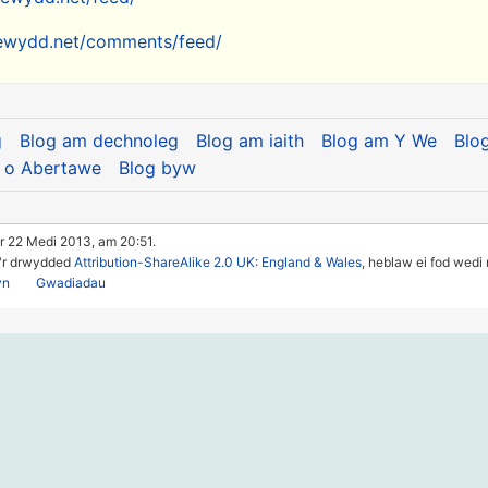
newydd.net/comments/feed/
g
Blog am dechnoleg
Blog am iaith
Blog am Y We
Blo
 o Abertawe
Blog byw
r 22 Medi 2013, am 20:51.
u'r drwydded
Attribution-ShareAlike 2.0 UK: England & Wales
, heblaw ei fod wedi
yn
Gwadiadau