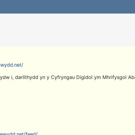
ewydd.net/
ydw i, darlithydd yn y Cyfryngau Digidol ym Mhrifysgol A
newydd.net/feed/