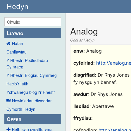
Hedyn
Analog
Llywio
Oddi ar Hedyn
Hafan
enw:
Analog
Canllawiau
Y Rhestr: Podlediadau
cyfeiriad:
http://analog.n
Cymraeg
disgrifiad:
Dr Rhys Jones 
Y Rhestr: Blogiau Cymraeg
fy nysgu yn bennaf.
Hacio'r Iaith
Ychwanegu blog i'r Rhestr
awdur
: Dr Rhys Jones
Newidiadau diweddar
lleoliad
: Abertawe
Cymorth Hedyn
ffrydiau:
Offer
Beth sy'n cysylltu yma
cofnodion:
http://analog.