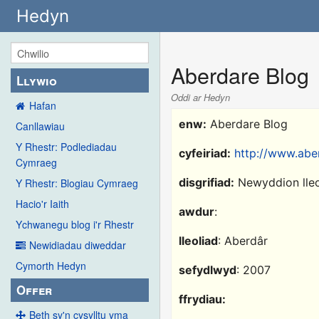
Hedyn
Aberdare Blog
Llywio
Oddi ar Hedyn
Hafan
enw:
Aberdare Blog
Canllawiau
Y Rhestr: Podlediadau
cyfeiriad:
http://www.abe
Cymraeg
disgrifiad:
Newyddion lleol
Y Rhestr: Blogiau Cymraeg
Hacio'r Iaith
awdur
:
Ychwanegu blog i'r Rhestr
lleoliad
: Aberdâr
Newidiadau diweddar
Cymorth Hedyn
sefydlwyd
: 2007
Offer
ffrydiau:
Beth sy'n cysylltu yma