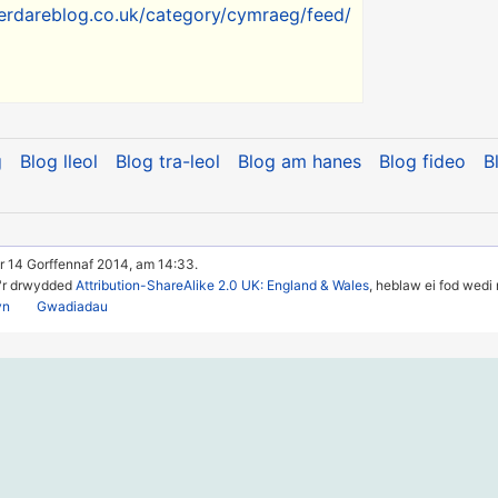
erdareblog.co.uk/category/cymraeg/feed/
g
Blog lleol
Blog tra-leol
Blog am hanes
Blog fideo
B
 14 Gorffennaf 2014, am 14:33.
u'r drwydded
Attribution-ShareAlike 2.0 UK: England & Wales
, heblaw ei fod wedi
yn
Gwadiadau