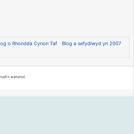
log o Rhondda Cynon Taf
Blog a sefydlwyd yn 2007
 nodi'n wahanol.