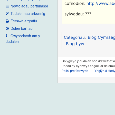
cofnodion:
http://www.ab
Newidiadau perthnasol
Tudalennau arbennig
sylwadau: ???
Fersiwn argraffu
Dolen barhaol
Gwybodaeth am y
Blog Cymrae
Categorïau
:
dudalen
Blog byw
Golygwyd y dudalen hon ddiwethaf ar
Rhoddir y cynnwys ar gael ar delera
Polisi preifatrwydd
Ynglŷn â Hed