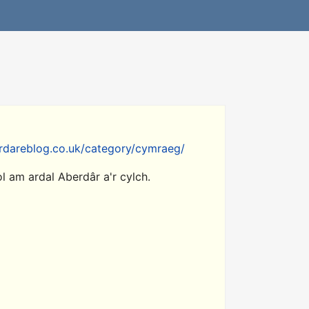
rdareblog.co.uk/category/cymraeg/
 am ardal Aberdâr a'r cylch.