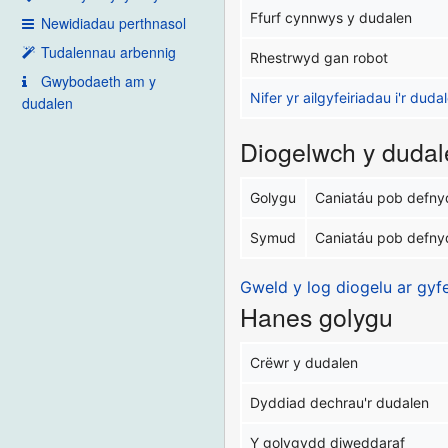
Ffurf cynnwys y dudalen
Newidiadau perthnasol
Tudalennau arbennig
Rhestrwyd gan robot
Gwybodaeth am y
Nifer yr ailgyfeiriadau i'r dud
dudalen
Diogelwch y dudal
Golygu
Caniatáu pob defny
Symud
Caniatáu pob defny
Gweld y log diogelu ar gyf
Hanes golygu
Crëwr y dudalen
Dyddiad dechrau'r dudalen
Y golygydd diweddaraf