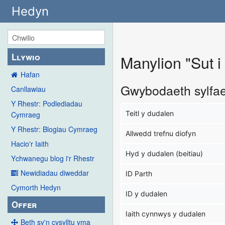
Hedyn
Llywio
Manylion "Sut i
Hafan
Gwybodaeth sylfa
Canllawiau
Y Rhestr: Podlediadau
Teitl y dudalen
Cymraeg
Y Rhestr: Blogiau Cymraeg
Allwedd trefnu diofyn
Hacio'r Iaith
Hyd y dudalen (beitiau)
Ychwanegu blog i'r Rhestr
Newidiadau diweddar
ID Parth
Cymorth Hedyn
ID y dudalen
Offer
Iaith cynnwys y dudalen
Beth sy'n cysylltu yma