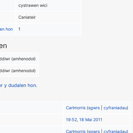
cystrawen wici
Caniateir
alen hon
1
en
ddiwr (amhenodol)
ddiwr (amhenodol)
er y dudalen hon.
Carlmorris
(
sgwrs
|
cyfraniadau
)
19:52, 18 Mai 2011
Carlmorris
(
sgwrs
|
cyfraniadau
)