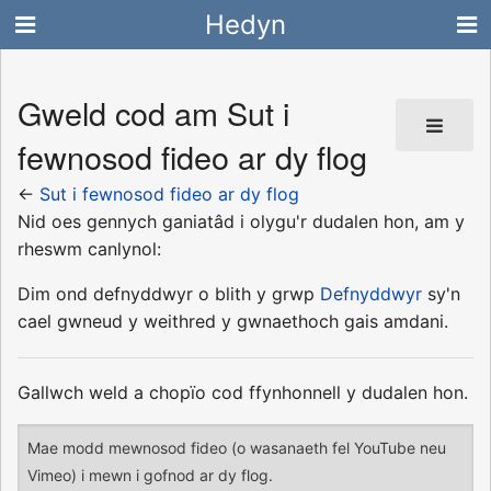
Hedyn
Gweld cod am Sut i
fewnosod fideo ar dy flog
←
Sut i fewnosod fideo ar dy flog
Nid oes gennych ganiatâd i olygu'r dudalen hon, am y
rheswm canlynol:
Dim ond defnyddwyr o blith y grwp
Defnyddwyr
sy'n
cael gwneud y weithred y gwnaethoch gais amdani.
Gallwch weld a chopïo cod ffynhonnell y dudalen hon.