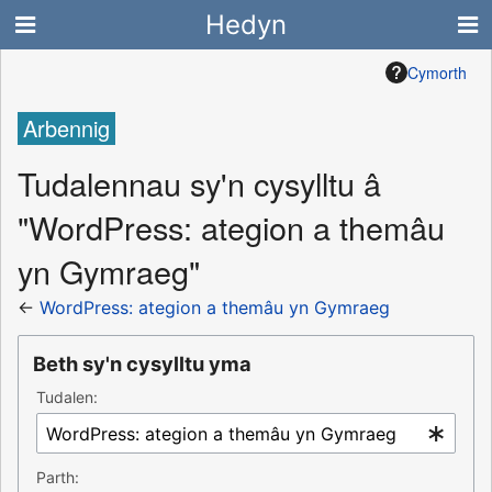
Hedyn
Cymorth
Arbennig
Tudalennau sy'n cysylltu â
"WordPress: ategion a themâu
yn Gymraeg"
←
WordPress: ategion a themâu yn Gymraeg
Beth sy'n cysylltu yma
Tudalen:
Parth: