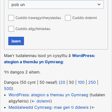
pob un
Cuddio trawsgynhwysiadau
Cuddio dolenni
Cuddio ailgyfeiriadau
Iawn
Mae'r tudalennau isod yn cysylltu â
WordPress:
ategion a themâu yn Gymraeg
:
Yn dangos 2 eitem.
Dangos (
50 cynt
|
50 nesaf
) (
20
|
50
|
100
|
250
|
500
).
WordPress: ategion a themau yn Gymraeg
(tudalen
ailgyfeirio)
(
← dolenni
)
Meddalwedd Cymraeg: mae gen ti ddewis
(
←