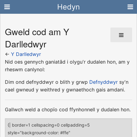
Hedyn
Gweld cod am Y
Darlledwyr
←
Y Darlledwyr
Nid oes gennych ganiatâd i olygu'r dudalen hon, am y
rheswm canlynol:
Dim ond defnyddwyr o blith y grwp
Defnyddwyr
sy'n
cael gwneud y weithred y gwnaethoch gais amdani.
Gallwch weld a chopïo cod ffynhonnell y dudalen hon.