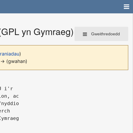
 (GPL yn Gymraeg)
Gweithredoedd
franiadau
)
h → (gwahan)