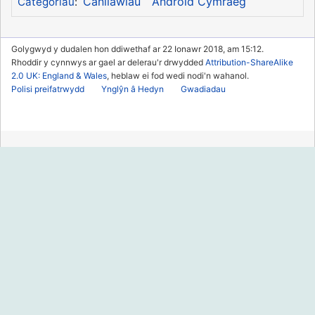
Canllawiau
Android Cymraeg
Categorïau
:
Golygwyd y dudalen hon ddiwethaf ar 22 Ionawr 2018, am 15:12.
Rhoddir y cynnwys ar gael ar delerau'r drwydded
Attribution-ShareAlike
2.0 UK: England & Wales
, heblaw ei fod wedi nodi'n wahanol.
Polisi preifatrwydd
Ynglŷn â Hedyn
Gwadiadau