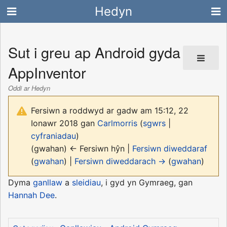
Hedyn
Sut i greu ap Android gyda
AppInventor
Oddi ar Hedyn
Fersiwn a roddwyd ar gadw am 15:12, 22
Ionawr 2018 gan
Carlmorris
(
sgwrs
|
cyfraniadau
)
(gwahan) ← Fersiwn hŷn |
Fersiwn diweddaraf
(
gwahan
) |
Fersiwn diweddarach →
(
gwahan
)
Dyma
ganllaw
a
sleidiau
, i gyd yn Gymraeg, gan
Hannah Dee
.