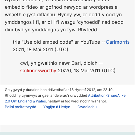
embedio fideo ar gofnod newydd ar wordpress a
wnaeth e jyst diflannu. Hynny yw, er oedd y cod yn
ymddangos i fi, ar ol i fi wasgu 'cyhoeddi' nad oedd
dim byd yn ymddangos yn fyw. Rhyfedd.
tria "Use old embed code" ar YouTube --
Carlmorris
20:11, 18 Mai 2011 (UTC)
cwl, yn gweithio nawr Carl, diolch --
Colinnosworthy
20:20, 18 Mai 2011 (UTC)
Golygwyd y dudalen hon ddiwethaf ar 18 Hydref 2012, am 23:10.
Rhoddir y cynnwys ar gael ar delerau'r drwydded
Attribution-ShareAlike
2.0 UK: England & Wales
, heblaw ei fod wedi nodi'n wahanol.
Polisi preifatrwydd
Ynglŷn â Hedyn
Gwadiadau