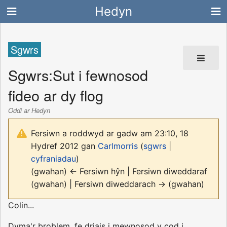
Hedyn
Sgwrs
Sgwrs
:
Sut i fewnosod
fideo ar dy flog
Oddi ar Hedyn
Fersiwn a roddwyd ar gadw am 23:10, 18
Hydref 2012 gan
Carlmorris
(
sgwrs
|
cyfraniadau
)
(gwahan) ← Fersiwn hŷn | Fersiwn diweddaraf
(gwahan) | Fersiwn diweddarach → (gwahan)
Colin...
Dyma'r broblem, fe driais i mewnosod y cod i