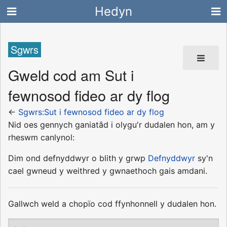
Hedyn
Sgwrs
Gweld cod am Sut i
fewnosod fideo ar dy flog
←
Sgwrs:Sut i fewnosod fideo ar dy flog
Nid oes gennych ganiatâd i olygu'r dudalen hon, am y
rheswm canlynol:
Dim ond defnyddwyr o blith y grwp
Defnyddwyr
sy'n
cael gwneud y weithred y gwnaethoch gais amdani.
Gallwch weld a chopïo cod ffynhonnell y dudalen hon.