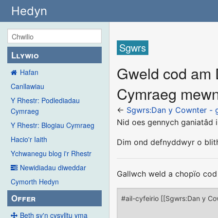
Hedyn
Sgwrs
Llywio
Gweld cod am 
Hafan
Canllawiau
Cymraeg mewn
Y Rhestr: Podlediadau
←
Sgwrs:Dan y Cownter -
Cymraeg
Nid oes gennych ganiatâd i
Y Rhestr: Blogiau Cymraeg
Hacio'r Iaith
Dim ond defnyddwyr o bli
Ychwanegu blog i'r Rhestr
Newidiadau diweddar
Gallwch weld a chopïo cod 
Cymorth Hedyn
Offer
Beth sy'n cysylltu yma