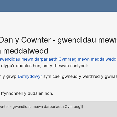
Dan y Cownter - gwendidau mewn
 meddalwedd
 gwendidau mewn darpariaeth Cymraeg mewn meddalwedd
 olygu'r dudalen hon, am y rheswm canlynol:
th y grwp
Defnyddwyr
sy'n cael gwneud y weithred y gwnae
ffynhonnell y dudalen hon.