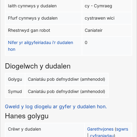
Iaith cynnwys y dudalen
cy - Cymraeg
Ffurf cynnwys y dudalen
cystrawen wici
Rhestrwyd gan robot
Caniateir
Nifer yr ailgyfeiriadau i'r dudalen
0
hon
Diogelwch y dudalen
Golygu
Caniatáu pob defnyddiwr (amhenodol)
Symud
Caniatáu pob defnyddiwr (amhenodol)
Gweld y log diogelu ar gyfer y dudalen hon.
Hanes golygu
Crëwr y dudalen
Garethvjones
(
sgwrs
|
cyfraniadau
)