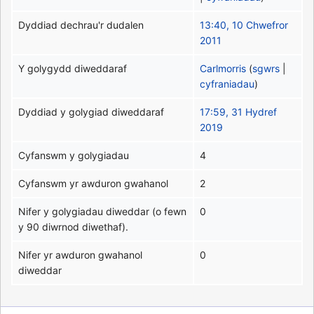
Dyddiad dechrau'r dudalen
13:40, 10 Chwefror
2011
Y golygydd diweddaraf
Carlmorris
(
sgwrs
|
cyfraniadau
)
Dyddiad y golygiad diweddaraf
17:59, 31 Hydref
2019
Cyfanswm y golygiadau
4
Cyfanswm yr awduron gwahanol
2
Nifer y golygiadau diweddar (o fewn
0
y 90 diwrnod diwethaf).
Nifer yr awduron gwahanol
0
diweddar