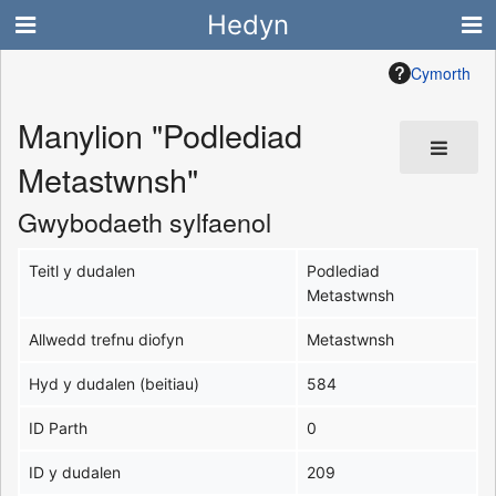
Hedyn
Cymorth
Manylion "Podlediad
Metastwnsh"
Gwybodaeth sylfaenol
Teitl y dudalen
Podlediad
Metastwnsh
Allwedd trefnu diofyn
Metastwnsh
Hyd y dudalen (beitiau)
584
ID Parth
0
ID y dudalen
209