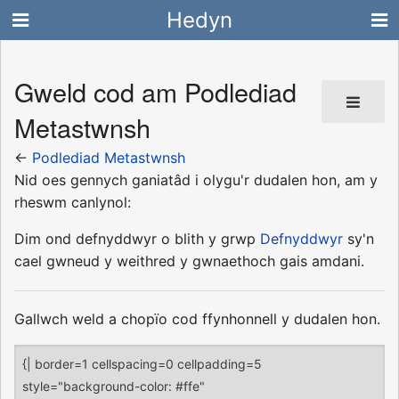
Hedyn
Gweld cod am Podlediad
Metastwnsh
←
Podlediad Metastwnsh
Nid oes gennych ganiatâd i olygu'r dudalen hon, am y
rheswm canlynol:
Dim ond defnyddwyr o blith y grwp
Defnyddwyr
sy'n
cael gwneud y weithred y gwnaethoch gais amdani.
Gallwch weld a chopïo cod ffynhonnell y dudalen hon.