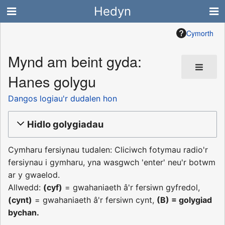
Hedyn
Cymorth
Mynd am beint gyda:
Hanes golygu
Dangos logiau'r dudalen hon
Hidlo golygiadau
Cymharu fersiynau tudalen: Cliciwch fotymau radio'r
fersiynau i gymharu, yna wasgwch 'enter' neu'r botwm
ar y gwaelod.
Allwedd:
(cyf)
= gwahaniaeth â'r fersiwn gyfredol,
(cynt)
= gwahaniaeth â'r fersiwn cynt,
(B)
= golygiad
bychan.