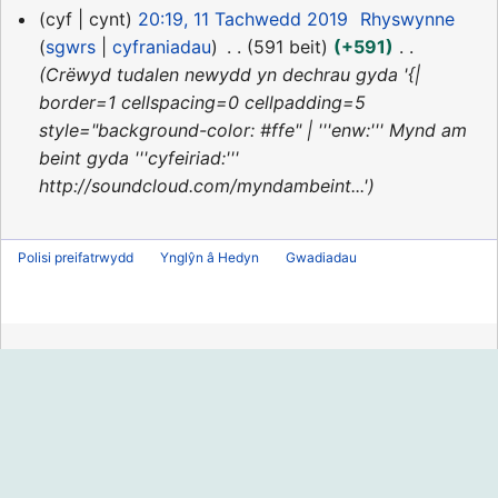
11
cyf
cynt
20:19, 11 Tachwedd 2019
Rhyswynne
Tachwedd
sgwrs
cyfraniadau
591 beit
+591
2019
Crëwyd tudalen newydd yn dechrau gyda '{|
border=1 cellspacing=0 cellpadding=5
style="background-color: #ffe" | '''enw:''' Mynd am
beint gyda '''cyfeiriad:'''
http://soundcloud.com/myndambeint...'
Polisi preifatrwydd
Ynglŷn â Hedyn
Gwadiadau