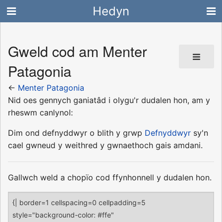
Hedyn
Gweld cod am Menter
Patagonia
←
Menter Patagonia
Nid oes gennych ganiatâd i olygu'r dudalen hon, am y
rheswm canlynol:
Dim ond defnyddwyr o blith y grwp
Defnyddwyr
sy'n
cael gwneud y weithred y gwnaethoch gais amdani.
Gallwch weld a chopïo cod ffynhonnell y dudalen hon.