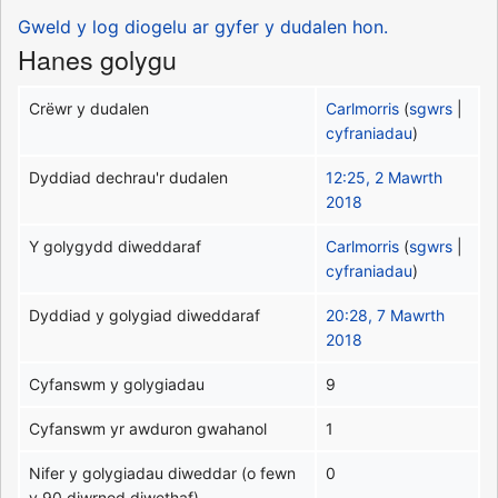
Gweld y log diogelu ar gyfer y dudalen hon.
Hanes golygu
Crëwr y dudalen
Carlmorris
(
sgwrs
|
cyfraniadau
)
Dyddiad dechrau'r dudalen
12:25, 2 Mawrth
2018
Y golygydd diweddaraf
Carlmorris
(
sgwrs
|
cyfraniadau
)
Dyddiad y golygiad diweddaraf
20:28, 7 Mawrth
2018
Cyfanswm y golygiadau
9
Cyfanswm yr awduron gwahanol
1
Nifer y golygiadau diweddar (o fewn
0
y 90 diwrnod diwethaf).