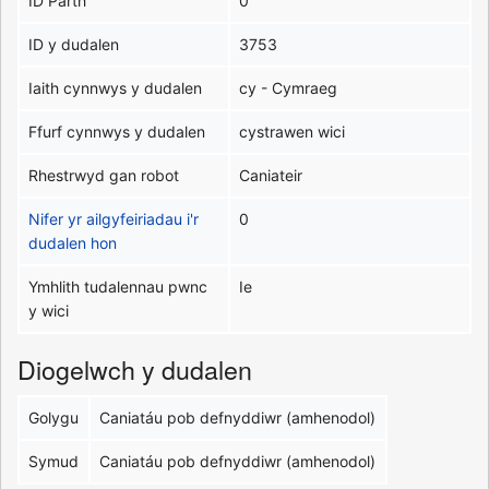
ID Parth
0
ID y dudalen
3753
Iaith cynnwys y dudalen
cy - Cymraeg
Ffurf cynnwys y dudalen
cystrawen wici
Rhestrwyd gan robot
Caniateir
Nifer yr ailgyfeiriadau i'r
0
dudalen hon
Ymhlith tudalennau pwnc
Ie
y wici
Diogelwch y dudalen
Golygu
Caniatáu pob defnyddiwr (amhenodol)
Symud
Caniatáu pob defnyddiwr (amhenodol)