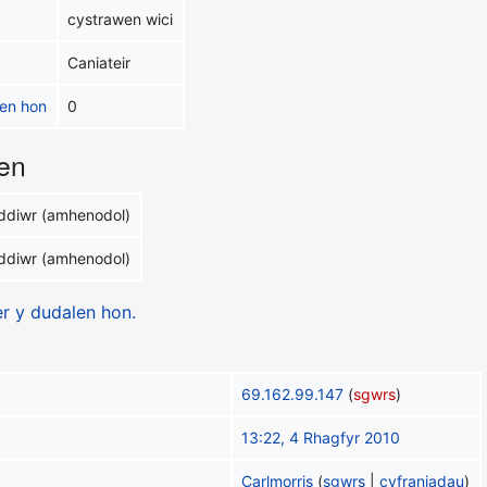
cystrawen wici
Caniateir
alen hon
0
en
ddiwr (amhenodol)
ddiwr (amhenodol)
er y dudalen hon.
69.162.99.147
(
sgwrs
)
13:22, 4 Rhagfyr 2010
Carlmorris
(
sgwrs
|
cyfraniadau
)