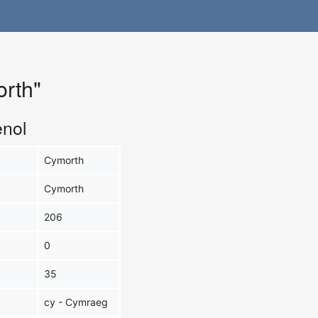
rth"
enol
Cymorth
Cymorth
206
0
35
cy - Cymraeg