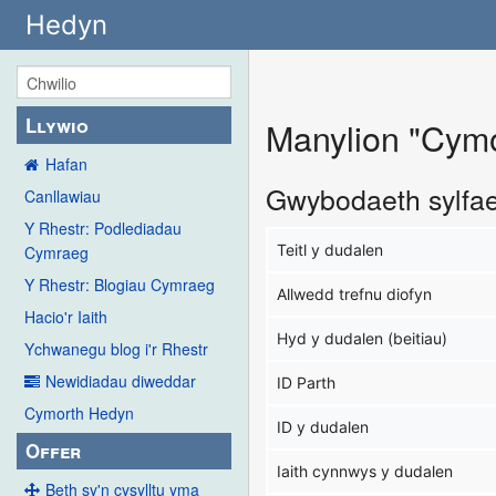
Hedyn
Llywio
Manylion "Cymo
Hafan
Gwybodaeth sylfa
Canllawiau
Y Rhestr: Podlediadau
Teitl y dudalen
Cymraeg
Y Rhestr: Blogiau Cymraeg
Allwedd trefnu diofyn
Hacio'r Iaith
Hyd y dudalen (beitiau)
Ychwanegu blog i'r Rhestr
Newidiadau diweddar
ID Parth
Cymorth Hedyn
ID y dudalen
Offer
Iaith cynnwys y dudalen
Beth sy'n cysylltu yma