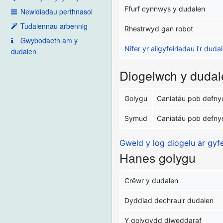
Ffurf cynnwys y dudalen
Newidiadau perthnasol
Tudalennau arbennig
Rhestrwyd gan robot
Gwybodaeth am y
Nifer yr ailgyfeiriadau i'r dud
dudalen
Diogelwch y dudal
Golygu
Caniatáu pob defny
Symud
Caniatáu pob defny
Gweld y log diogelu ar gyf
Hanes golygu
Crëwr y dudalen
Dyddiad dechrau'r dudalen
Y golygydd diweddaraf