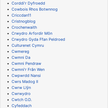
Corddi'r Dyfroedd
Cowbois Rhos Botwnnog
Criccdan11
Cristnogblog
Crochenwaith
Crwydro Arfordir Môn
Crwydro Gyda Ffan Peldroed
Culturenet Cymru
Cwmereg
Cwmni Da
Cwmni Pendraw
Cwmni'r Frân Wen
Cwpwrdd Nansi
Cwrs Madog II
Cwrw Llŷn
Cwrwydro
Cwtch O.D.
Cyfeddach