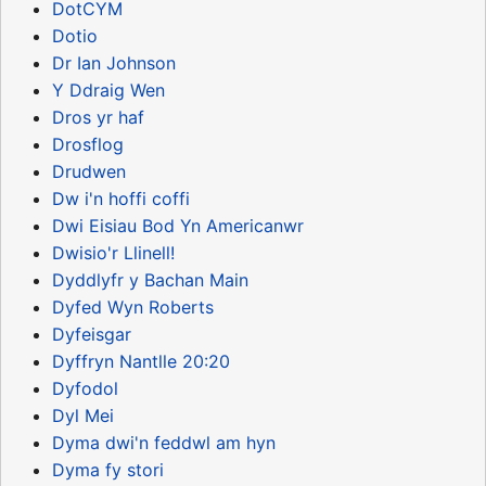
DotCYM
Dotio
Dr Ian Johnson
Y Ddraig Wen
Dros yr haf
Drosflog
Drudwen
Dw i'n hoffi coffi
Dwi Eisiau Bod Yn Americanwr
Dwisio'r Llinell!
Dyddlyfr y Bachan Main
Dyfed Wyn Roberts
Dyfeisgar
Dyffryn Nantlle 20:20
Dyfodol
Dyl Mei
Dyma dwi'n feddwl am hyn
Dyma fy stori