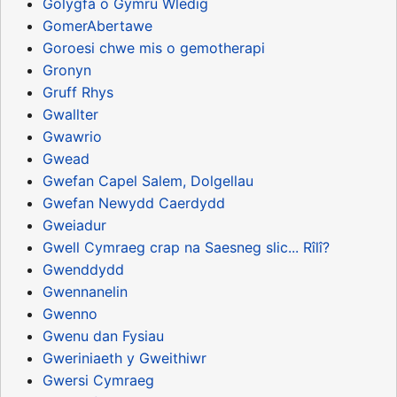
Golygfa o Gymru Wledig
GomerAbertawe
Goroesi chwe mis o gemotherapi
Gronyn
Gruff Rhys
Gwallter
Gwawrio
Gwead
Gwefan Capel Salem, Dolgellau
Gwefan Newydd Caerdydd
Gweiadur
Gwell Cymraeg crap na Saesneg slic... Rîlî?
Gwenddydd
Gwennanelin
Gwenno
Gwenu dan Fysiau
Gweriniaeth y Gweithiwr
Gwersi Cymraeg