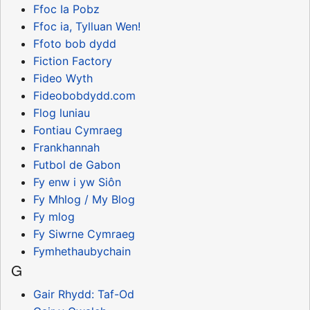
Ffoc Ia Pobz
Ffoc ia, Tylluan Wen!
Ffoto bob dydd
Fiction Factory
Fideo Wyth
Fideobobdydd.com
Flog luniau
Fontiau Cymraeg
Frankhannah
Futbol de Gabon
Fy enw i yw Siôn
Fy Mhlog / My Blog
Fy mlog
Fy Siwrne Cymraeg
Fymhethaubychain
G
Gair Rhydd: Taf-Od