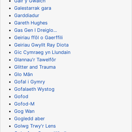
Gair y Gwalch
Galestarrak gara
Garddiadur
Gareth Hughes
Gas Gen I Dreiglo...
Geiriau ffôl o Gaerffili
Geiriau Gwyllt Ray Diota
Gic Cymraeg yn Llundain
Glannau'r Tawelfôr
Glitter and Trauma
Glo Mân
Gofal i Gymry
Gofalaeth Wystog
Gofod
Gofod-M
Gog Wan
Gogledd aber
Golwg Trwy'r Lens