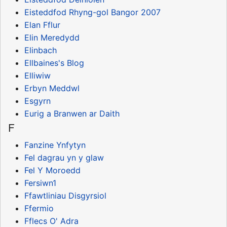
Eisteddfod Rhyng-gol Bangor 2007
Elan Fflur
Elin Meredydd
Elinbach
Ellbaines's Blog
Elliwiw
Erbyn Meddwl
Esgyrn
Eurig a Branwen ar Daith
F
Fanzine Ynfytyn
Fel dagrau yn y glaw
Fel Y Moroedd
Fersiwn1
Ffawtliniau Disgyrsiol
Ffermio
Fflecs O' Adra