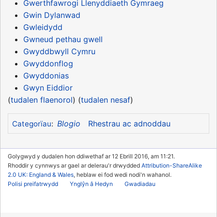
Gwerthfawrogi Llenyddiaeth Gymraeg
Gwin Dylanwad
Gwleidydd
Gwneud pethau gwell
Gwyddbwyll Cymru
Gwyddonflog
Gwyddonias
Gwyn Eiddior
(
tudalen flaenorol
) (
tudalen nesaf
)
Blogio
Rhestrau ac adnoddau
Categorïau
:
Golygwyd y dudalen hon ddiwethaf ar 12 Ebrill 2016, am 11:21.
Rhoddir y cynnwys ar gael ar delerau'r drwydded
Attribution-ShareAlike
2.0 UK: England & Wales
, heblaw ei fod wedi nodi'n wahanol.
Polisi preifatrwydd
Ynglŷn â Hedyn
Gwadiadau