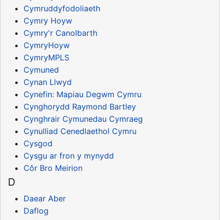
Cymruddyfodoliaeth
Cymry Hoyw
Cymry'r Canolbarth
CymryHoyw
CymryMPLS
Cymuned
Cynan Llwyd
Cynefin: Mapiau Degwm Cymru
Cynghorydd Raymond Bartley
Cynghrair Cymunedau Cymraeg
Cynulliad Cenedlaethol Cymru
Cysgod
Cysgu ar fron y mynydd
Côr Bro Meirion
D
Daear Aber
Daflog