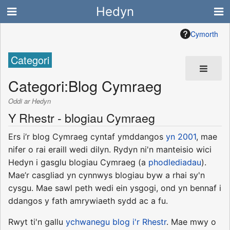
Hedyn
Cymorth
Categori
Categori
:
Blog Cymraeg
Oddi ar Hedyn
Y Rhestr - blogiau Cymraeg
Ers i’r blog Cymraeg cyntaf ymddangos
yn 2001
, mae
nifer o rai eraill wedi dilyn. Rydyn ni'n manteisio wici
Hedyn i gasglu blogiau Cymraeg (a
phodlediadau
).
Mae’r casgliad yn cynnwys blogiau byw a rhai sy'n
cysgu. Mae sawl peth wedi ein ysgogi, ond yn bennaf i
ddangos y fath amrywiaeth sydd ac a fu.
Rwyt ti'n gallu
ychwanegu blog i'r Rhestr
. Mae mwy o