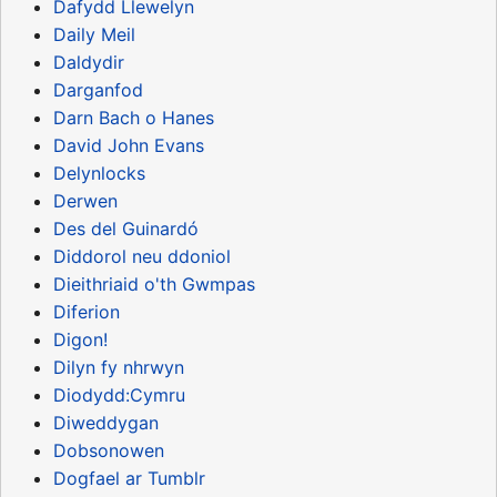
Dafydd Llewelyn
Daily Meil
Daldydir
Darganfod
Darn Bach o Hanes
David John Evans
Delynlocks
Derwen
Des del Guinardó
Diddorol neu ddoniol
Dieithriaid o'th Gwmpas
Diferion
Digon!
Dilyn fy nhrwyn
Diodydd:Cymru
Diweddygan
Dobsonowen
Dogfael ar Tumblr