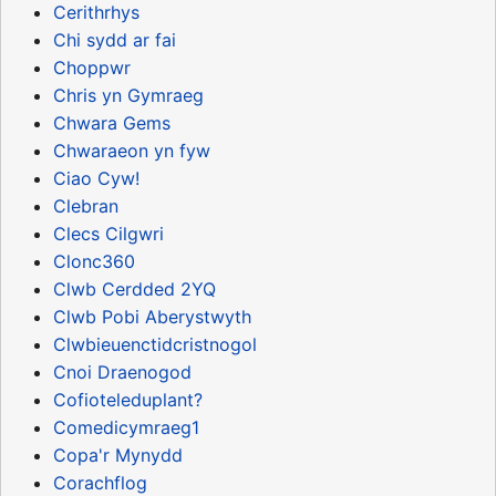
Cerithrhys
Chi sydd ar fai
Choppwr
Chris yn Gymraeg
Chwara Gems
Chwaraeon yn fyw
Ciao Cyw!
Clebran
Clecs Cilgwri
Clonc360
Clwb Cerdded 2YQ
Clwb Pobi Aberystwyth
Clwbieuenctidcristnogol
Cnoi Draenogod
Cofioteleduplant?
Comedicymraeg1
Copa'r Mynydd
Corachflog