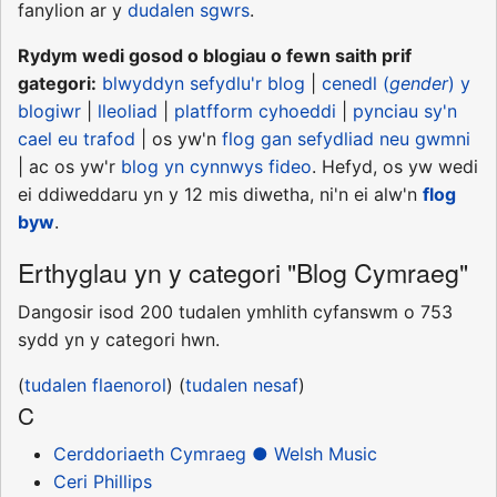
fanylion ar y
dudalen sgwrs
.
Rydym wedi gosod o blogiau o fewn saith prif
gategori:
blwyddyn sefydlu'r blog
|
cenedl (
gender
) y
blogiwr
|
lleoliad
|
platfform cyhoeddi
|
pynciau sy'n
cael eu trafod
| os yw'n
flog gan sefydliad neu gwmni
| ac os yw'r
blog yn cynnwys fideo
. Hefyd, os yw wedi
ei ddiweddaru yn y 12 mis diwetha, ni'n ei alw'n
flog
byw
.
Erthyglau yn y categori "Blog Cymraeg"
Dangosir isod 200 tudalen ymhlith cyfanswm o 753
sydd yn y categori hwn.
(
tudalen flaenorol
) (
tudalen nesaf
)
C
Cerddoriaeth Cymraeg ● Welsh Music
Ceri Phillips