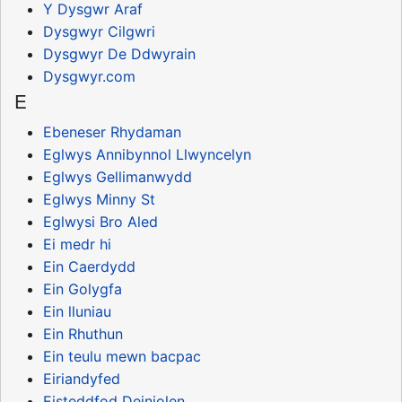
Y Dysgwr Araf
Dysgwyr Cilgwri
Dysgwyr De Ddwyrain
Dysgwyr.com
E
Ebeneser Rhydaman
Eglwys Annibynnol Llwyncelyn
Eglwys Gellimanwydd
Eglwys Minny St
Eglwysi Bro Aled
Ei medr hi
Ein Caerdydd
Ein Golygfa
Ein lluniau
Ein Rhuthun
Ein teulu mewn bacpac
Eiriandyfed
Eisteddfod Deiniolen