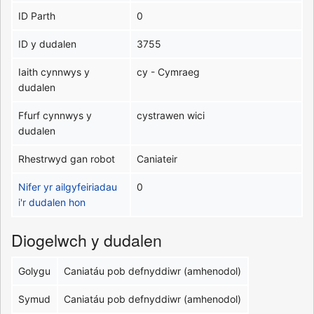
ID Parth
0
ID y dudalen
3755
Iaith cynnwys y
cy - Cymraeg
dudalen
Ffurf cynnwys y
cystrawen wici
dudalen
Rhestrwyd gan robot
Caniateir
Nifer yr ailgyfeiriadau
0
i'r dudalen hon
Diogelwch y dudalen
Golygu
Caniatáu pob defnyddiwr (amhenodol)
Symud
Caniatáu pob defnyddiwr (amhenodol)