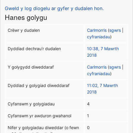
Gweld y log diogelu ar gyfer y dudalen hon.
Hanes golygu
Crëwr y dudalen
Carlmorris
(
sgwrs
|
cyfraniadau
)
Dyddiad dechrau'r dudalen
10:38, 7 Mawrth
2018
Y golygydd diweddaraf
Carlmorris
(
sgwrs
|
cyfraniadau
)
Dyddiad y golygiad diweddaraf
11:02, 7 Mawrth
2018
Cyfanswm y golygiadau
4
Cyfanswm yr awduron gwahanol
1
Nifer y golygiadau diweddar (o fewn
0