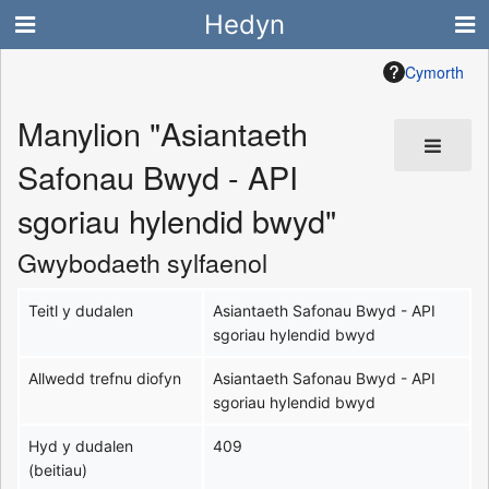
Hedyn
Cymorth
Manylion "Asiantaeth
Safonau Bwyd - API
sgoriau hylendid bwyd"
Gwybodaeth sylfaenol
Teitl y dudalen
Asiantaeth Safonau Bwyd - API
sgoriau hylendid bwyd
Allwedd trefnu diofyn
Asiantaeth Safonau Bwyd - API
sgoriau hylendid bwyd
Hyd y dudalen
409
(beitiau)