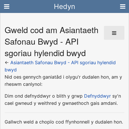
Hedyn
Gweld cod am Asiantaeth
Safonau Bwyd - API
sgoriau hylendid bwyd
←
Asiantaeth Safonau Bwyd - API sgoriau hylendid
bwyd
Nid oes gennych ganiatâd i olygu'r dudalen hon, am y
rheswm canlynol:
Dim ond defnyddwyr o blith y grwp
Defnyddwyr
sy'n
cael gwneud y weithred y gwnaethoch gais amdani.
Gallwch weld a chopïo cod ffynhonnell y dudalen hon.