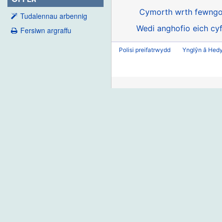
Cymorth wrth fewngo
Tudalennau arbennig
Wedi anghofio eich cyf
Fersiwn argraffu
Polisi preifatrwydd
Ynglŷn â Hed