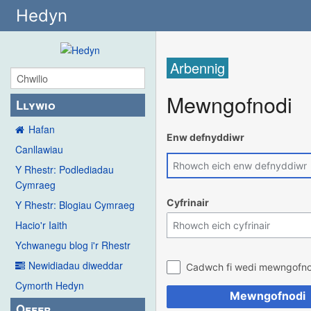
Hedyn
Arbennig
Mewngofnodi
Llywio
Hafan
Enw defnyddiwr
Canllawiau
Y Rhestr: Podlediadau
Cymraeg
Cyfrinair
Y Rhestr: Blogiau Cymraeg
Hacio'r Iaith
Ychwanegu blog i'r Rhestr
Newidiadau diweddar
Cadwch fi wedi mewngofno
Cymorth Hedyn
Mewngofnodi
Offer