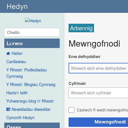
Hedyn
Arbennig
Mewngofnodi
Llywio
Hafan
Enw defnyddiwr
Canllawiau
Y Rhestr: Podlediadau
Cymraeg
Cyfrinair
Y Rhestr: Blogiau Cymraeg
Hacio'r Iaith
Ychwanegu blog i'r Rhestr
Newidiadau diweddar
Cadwch fi wedi mewngofno
Cymorth Hedyn
Mewngofnodi
Offer