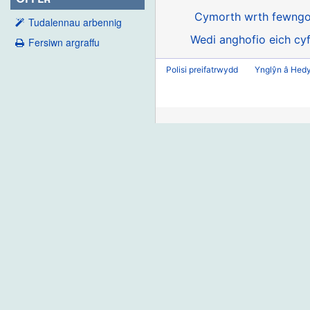
Cymorth wrth fewngo
Tudalennau arbennig
Wedi anghofio eich cyf
Fersiwn argraffu
Polisi preifatrwydd
Ynglŷn â Hed