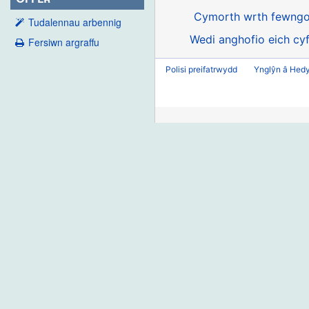
Cymorth wrth fewngo
Tudalennau arbennig
Wedi anghofio eich cyf
Fersiwn argraffu
Polisi preifatrwydd
Ynglŷn â Hed