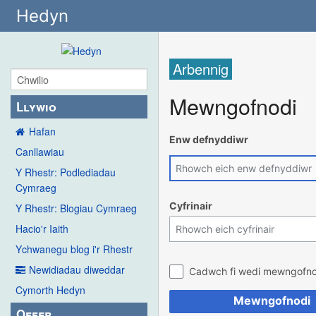
Hedyn
Arbennig
Mewngofnodi
Llywio
Hafan
Enw defnyddiwr
Canllawiau
Y Rhestr: Podlediadau
Cymraeg
Cyfrinair
Y Rhestr: Blogiau Cymraeg
Hacio'r Iaith
Ychwanegu blog i'r Rhestr
Newidiadau diweddar
Cadwch fi wedi mewngofno
Cymorth Hedyn
Mewngofnodi
Offer